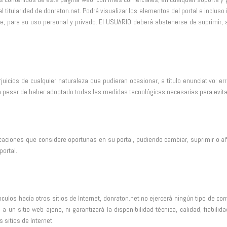
 titularidad de donraton.net. Podrá visualizar los elementos del portal e incluso
e, para su uso personal y privado. El USUARIO deberá abstenerse de suprimir, al
icios de cualquier naturaleza que pudieran ocasionar, a título enunciativo: erro
a pesar de haber adoptado todas las medidas tecnológicas necesarias para evita
icaciones que considere oportunas en su portal, pudiendo cambiar, suprimir o a
ortal.
ulos hacía otros sitios de Internet, donraton.net no ejercerá ningún tipo de co
un sitio web ajeno, ni garantizará la disponibilidad técnica, calidad, fiabilidad
 sitios de Internet.