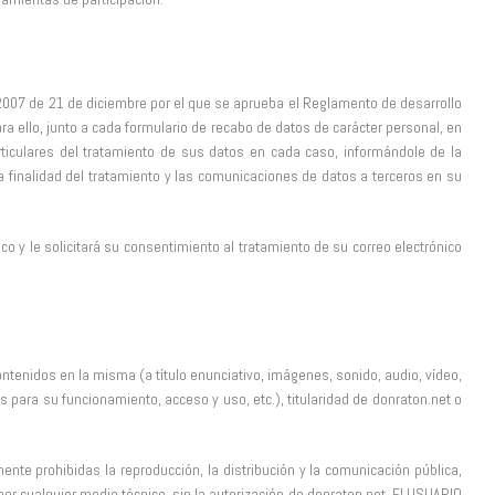
/2007 de 21 de diciembre por el que se aprueba el Reglamento de desarrollo
a ello, junto a cada formulario de recabo de datos de carácter personal, en
rticulares del tratamiento de sus datos en cada caso, informándole de la
 la finalidad del tratamiento y las comunicaciones de datos a terceros en su
o y le solicitará su consentimiento al tratamiento de su correo electrónico
ontenidos en la misma (a título enunciativo, imágenes, sonido, audio, vídeo,
para su funcionamiento, acceso y uso, etc.), titularidad de donraton.net o
nte prohibidas la reproducción, la distribución y la comunicación pública,
por cualquier medio técnico, sin la autorización de donraton.net. El USUARIO