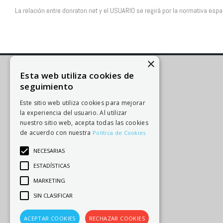
La relación entre donraton.net y el USUARIO se regirá por la normativa esp
×
Esta web utiliza cookies de
seguimiento
Documentos Legales
Este sitio web utiliza cookies para mejorar
la experiencia del usuario. Al utilizar
nuestro sitio web, acepta todas las cookies
Aviso Legal
de acuerdo con nuestra
Política de Cookies
Política de Cookies
NECESARIAS
Política de Privacidad
ESTADÍSTICAS
Condiciones de Compra
MARKETING
SIN CLASIFICAR
ACEPTAR COOKIES
RECHAZAR COOKIES