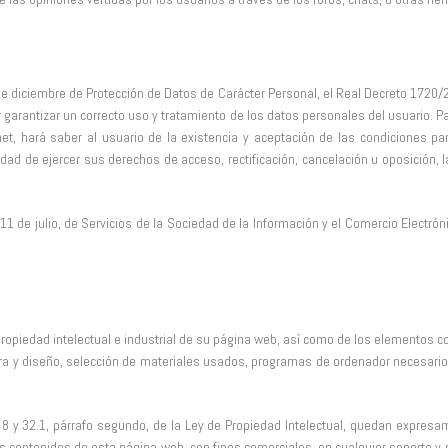
de diciembre de Protección de Datos de Carácter Personal, el Real Decreto 1720
arantizar un correcto uso y tratamiento de los datos personales del usuario. Par
net, hará saber al usuario de la existencia y aceptación de las condiciones pa
lidad de ejercer sus derechos de acceso, rectificación, cancelación u oposición,
de julio, de Servicios de la Sociedad de la Información y el Comercio Electrónic
propiedad intelectual e industrial de su página web, así como de los elementos c
ra y diseño, selección de materiales usados, programas de ordenador necesarios 
 8 y 32.1, párrafo segundo, de la Ley de Propiedad Intelectual, quedan expresame
os contenidos de esta página web, con fines comerciales, en cualquier soporte y 