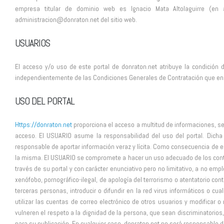
empresa titular de dominio web es Ignacio Mata Altolaguirre (en a
administracion@donraton.net del sitio web.
USUARIOS
El acceso y/o uso de este portal de donraton.net atribuye la condición
independientemente de las Condiciones Generales de Contratación que en 
USO DEL PORTAL
Https://donraton.net
proporciona el acceso a multitud de informaciones, se
acceso. El USUARIO asume la responsabilidad del uso del portal. Dicha
responsable de aportar información veraz y lícita. Como consecuencia de e
la misma. El USUARIO se compromete a hacer un uso adecuado de los conten
través de su portal y con carácter enunciativo pero no limitativo, a no emplea
xenófobo, pornográfico-ilegal, de apología del terrorismo o atentatorio co
terceras personas, introducir o difundir en la red virus informáticos o c
utilizar las cuentas de correo electrónico de otros usuarios y modifica
vulneren el respeto a la dignidad de la persona, que sean discriminatorios,
para su publicación. En cualquier caso, donraton.net no será responsable de