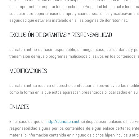
se compromete a respetar los derechos de Propiedad Intelectual e Industrial
cualquier otro soporte físico siempre y cuando sea, única y exclusivament
seguridad que estuviera instalado en el las páginas de donraton.net.
EXCLUSIÓN DE GARANTÍAS Y RESPONSABILIDAD
donraton.net no se hace responsable, en ningún caso, de los daños y perju
transmisión de virus o programas maliciosos o lesivos en los contenidos, 
MODIFICACIONES
donraton.net se reserva el derecho de efectuar sin previo aviso las modif
como la forma en la que éstos aparezcan presentados o localizados en su p
ENLACES
En el caso de que en
http://donraton.net
se dispusiesen enlaces o hipervínc
responsabilidad alguna por los contenidos de algún enlace perteneciente a 
material o información contenida en ninguno de dichos hipervínculos u otros