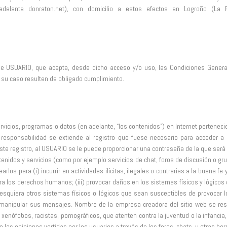
delante donraton.net), con domicilio a estos efectos en Logroño (La Ri
 de USUARIO, que acepta, desde dicho acceso y/o uso, las Condiciones Genera
su caso resulten de obligado cumplimiento.
rvicios, programas o datos (en adelante, “los contenidos”) en Internet perteneci
 responsabilidad se extiende al registro que fuese necesario para acceder a 
ste registro, al USUARIO se le puede proporcionar una contraseña de la que ser
idos y servicios (como por ejemplo servicios de chat, foros de discusión o gru
rlos para (i) incurrir en actividades ilícitas, ilegales o contrarias a la buena fe
ntra los derechos humanos; (iii) provocar daños en los sistemas físicos y lógic
ualesquiera otros sistemas físicos o lógicos que sean susceptibles de provocar
r o manipular sus mensajes. Nombre de la empresa creadora del sitio web se res
 xenófobos, racistas, pornográficos, que atenten contra la juventud o la infancia,
 las opiniones vertidas por los usuarios a través de los foros, chats, u otras her