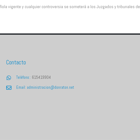
añola vigente y cualquier controversia se someterá a los Juzgados y tribunales de
Contacto
Teléfono::
615419904
Email:
administracion@donraton.net