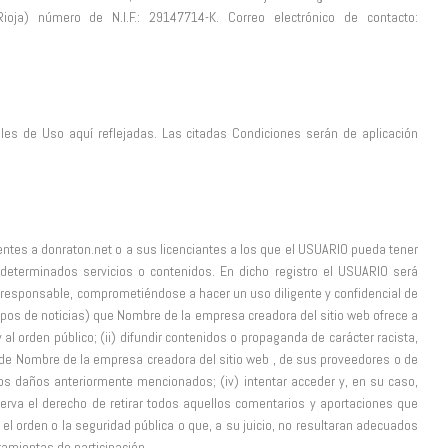
oja) número de N.I.F.: 29147714-K. Correo electrónico de contacto:
les de Uso aquí reflejadas. Las citadas Condiciones serán de aplicación
entes a donraton.net o a sus licenciantes a los que el USUARIO pueda tener
determinados servicios o contenidos. En dicho registro el USUARIO será
á responsable, comprometiéndose a hacer un uso diligente y confidencial de
pos de noticias) que Nombre de la empresa creadora del sitio web ofrece a
 y al orden público; (ii) difundir contenidos o propaganda de carácter racista,
os de Nombre de la empresa creadora del sitio web , de sus proveedores o de
 los daños anteriormente mencionados; (iv) intentar acceder y, en su caso,
erva el derecho de retirar todos aquellos comentarios y aportaciones que
 el orden o la seguridad pública o que, a su juicio, no resultaran adecuados
ramientas de participación.