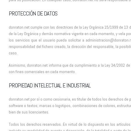
PROTECCIÓN DE DATOS
donraton.net cumple con las directrices de la Ley Orgánica 15/1999 de 13 
de la Ley Orgánica y demás normativa vigente en cada momento, y vela por g
los servicios que el usuario pueda solicitar a administracion@donraton.
responsabilidad del fichero creado, la dirección del responsable, la posibi
caso.
Asimismo, donraton.net informa que da cumplimiento a la Ley 34/2002 de 11 
con fines comerciales en cada momento.
PROPIEDAD INTELECTUAL E INDUSTRIAL
donraton.net por sí o como cesionaria, es titular de todos los derechos de 
software o textos; marcas o logotipos, combinaciones de colores, estructu
bien de sus licenciantes.
Todos los derechos reservados. En virtud de lo dispuesto en los artículos
incluida su modalidad de puesta a disposición, de la totalidad o parte de l